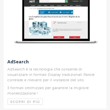
AdSearch
AdSearch è la tecnologia che consente di
visualizzare in formati Display tradizionali Parole
correlate e rilevanti per il visitatore del sito.
3 formati ottimizzati per garantire la migliore
monetizzazione !
SCOPRI DI PIÙ