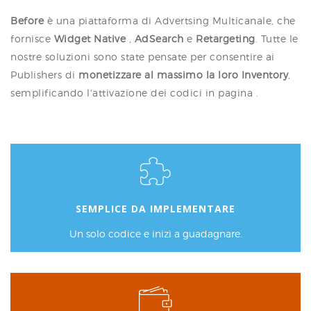
Before
è una piattaforma di Advertsing Multicanale, che
fornisce
Widget Native
,
AdSearch
e
Retargeting
. Tutte le
nostre soluzioni sono state pensate per consentire ai
Publishers di
monetizzare al massimo la loro Inventory
,
semplificando l'attivazione dei codici in pagina .
SEMPLICE DA IMPLEMENTARE
Un solo codice e inizi a guadagnare.